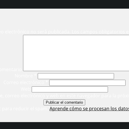
eo electrónico no será publicada.
Los campos obligatorios 
omentario
Nombre
*
Correo electrónico
*
Web
, correo electrónico y web en este navegador para la próx
t para reducir el spam.
Aprende cómo se procesan los dato