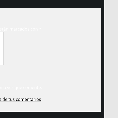
están marcados con
*
ima vez que comente.
s de tus comentarios
.