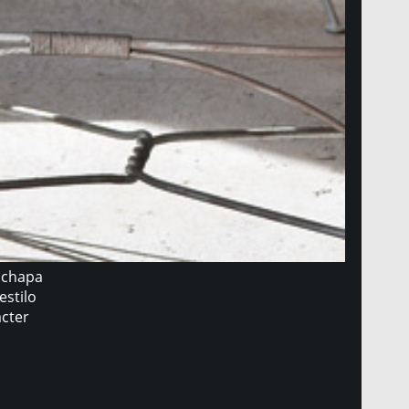
e chapa
estilo
ácter