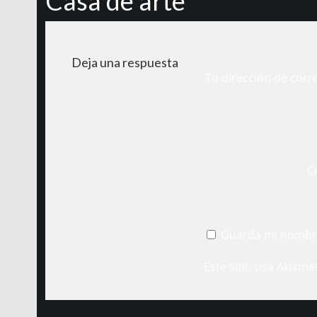
Casa de arte
Deja una respuesta
Tu dirección de corr
C
Guarda mi nombre
Este sitio usa Akisme