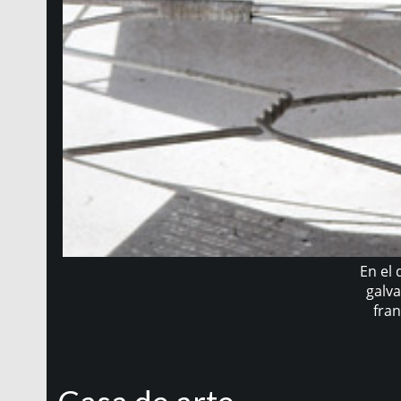
En el 
galva
fran