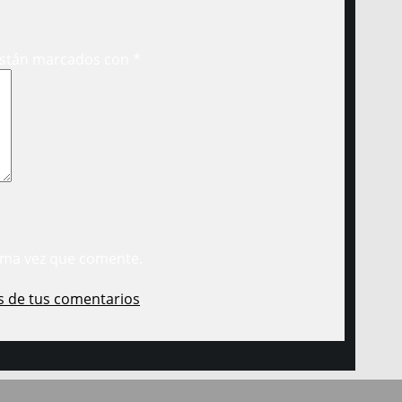
están marcados con
*
ima vez que comente.
s de tus comentarios
.