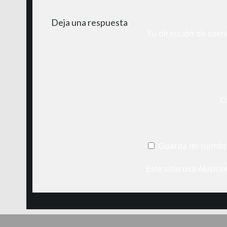
Deja una respuesta
Tu dirección de corr
C
Guarda mi nombre
Este sitio usa Akisme