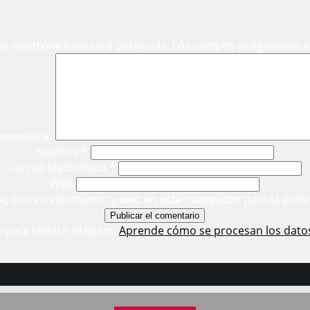
eo electrónico no será publicada.
Los campos obligatorios 
omentario
Nombre
*
Correo electrónico
*
Web
, correo electrónico y web en este navegador para la próx
t para reducir el spam.
Aprende cómo se procesan los dato