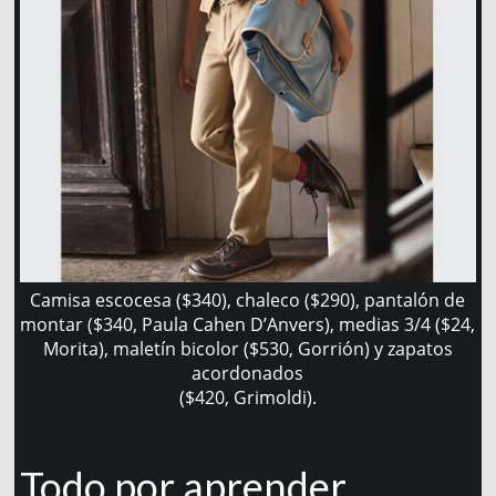
Camisa escocesa ($340), chaleco ($290), pantalón de
montar ($340, Paula Cahen D’Anvers), medias 3/4 ($24,
Morita), maletín bicolor ($530, Gorrión) y zapatos
acordonados
($420, Grimoldi).
Todo por aprender