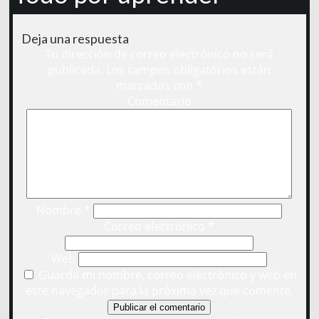
Deja una respuesta
Tu dirección de correo electrónico no será
publicada.
Los campos obligatorios están
marcados con
*
Comentario
Nombre
*
Correo electrónico
*
Web
Guarda mi nombre, correo electrónico y web en
este navegador para la próxima vez que comente.