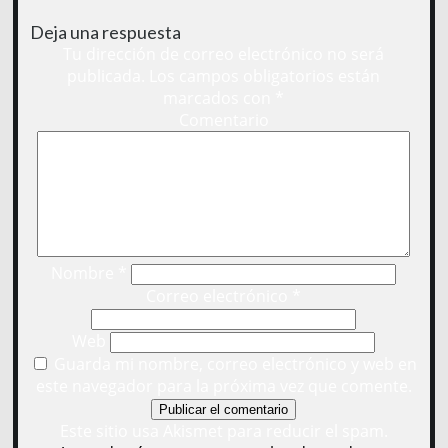
Deja una respuesta
Tu dirección de correo electrónico no será
publicada.
Los campos obligatorios están
marcados con
*
Comentario
Nombre
*
Correo electrónico
*
Web
Guarda mi nombre, correo electrónico y web en
este navegador para la próxima vez que comente.
Este sitio usa Akismet para reducir el spam.