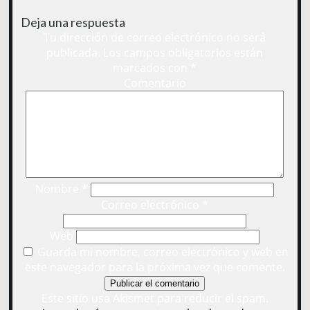
Deja una respuesta
Tu dirección de correo electrónico no será
publicada.
Los campos obligatorios están
marcados con
*
Comentario
Nombre
*
Correo electrónico
*
Web
Guarda mi nombre, correo electrónico y web en
este navegador para la próxima vez que comente.
Este sitio usa Akismet para reducir el spam.