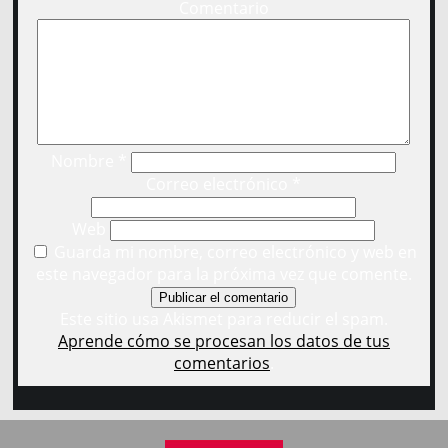
Comentario
Nombre
*
Correo electrónico
*
Web
Guarda mi nombre, correo electrónico y web en
este navegador para la próxima vez que comente.
Este sitio usa Akismet para reducir el spam.
Aprende cómo se procesan los datos de tus
comentarios
.