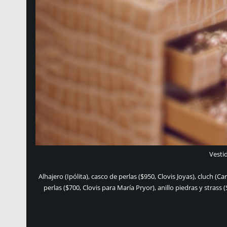
Vesti
Alhajero (Ipólita), casco de perlas ($950, Clovis Joyas), cluch (C
perlas ($700, Clovis para María Pryor), anillo piedras y strass