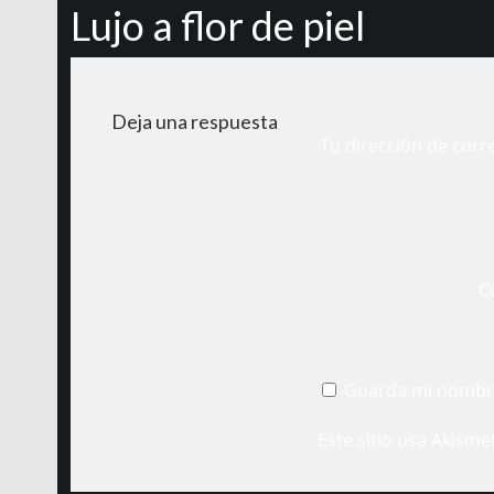
Lujo a flor de piel
Deja una respuesta
Tu dirección de corr
C
Guarda mi nombre
Este sitio usa Akisme