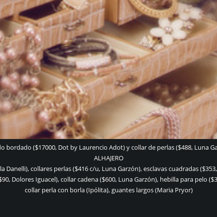
do bordado ($17000, Dot by Laurencio Adot) y collar de perlas ($488, Luna Ga
ALHAJERO
arla Danelli), collares perlas ($416 c/u, Luna Garzón), esclavas cuadradas ($353
 ($90, Dolores Iguacel), collar cadena ($600, Luna Garzón), hebilla para pelo 
collar perla con borla (Ipólita), guantes largos (Maria Pryor)