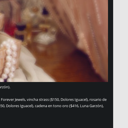
rzón).
, Forever Jewels, vincha strass ($150, Dolores Iguacel), rosario de
($350, Dolores Iguacel), cadena en tono oro ($416, Luna Garzón),