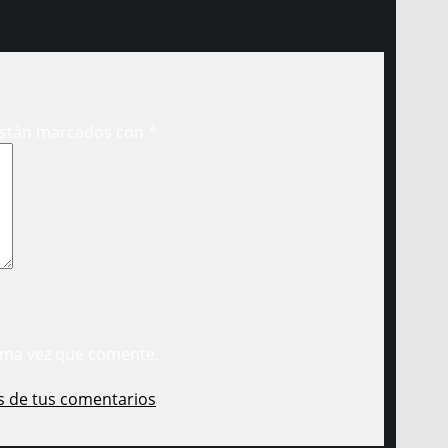
están marcados con
*
ima vez que comente.
s de tus comentarios
.