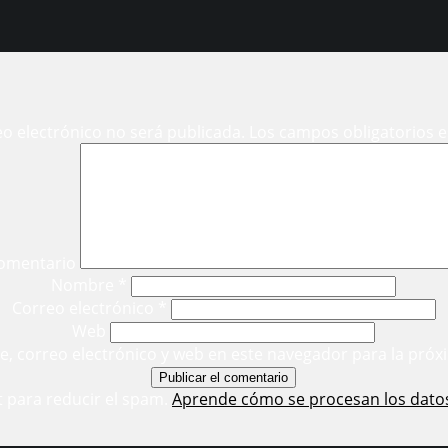
eo electrónico no será publicada.
Los campos obligatorios 
omentario
Nombre
*
Correo electrónico
*
Web
, correo electrónico y web en este navegador para la próx
t para reducir el spam.
Aprende cómo se procesan los dato