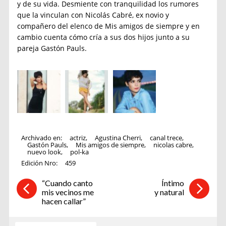
y de su vida. Desmiente con tranquilidad los rumores
que la vinculan con Nicolás Cabré, ex novio y
compañero del elenco de Mis amigos de siempre y en
cambio cuenta cómo cría a sus dos hijos junto a su
pareja Gastón Pauls.
Archivado en:
actriz
,
Agustina Cherri
,
canal trece
,
Gastón Pauls
,
Mis amigos de siempre
,
nicolas cabre
,
nuevo look
,
pol-ka
Edición Nro:
459
“Cuando canto
Íntimo
mis vecinos me
y natural
hacen callar”