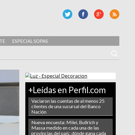
TE
ESPECIAL SOPAS
+Leídas en Perfil.com
Vaciaron las cuentas de al menos 25
clientes de una sucursal del Banco
Nación
Nueva encuesta: Milei, Bullrich y
Massa medido en cada una de las
provincias del país: dónde gana cada