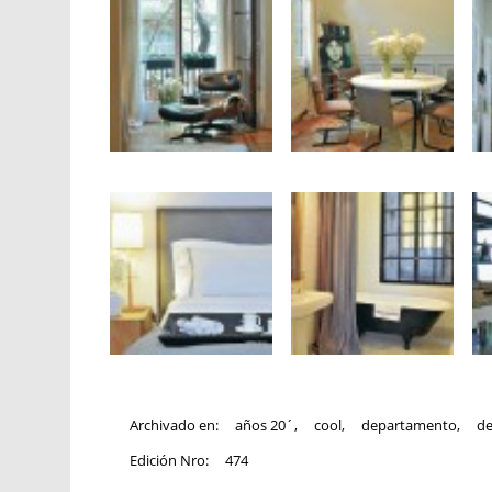
Archivado en:
años 20´
,
cool
,
departamento
,
de
Edición Nro:
474