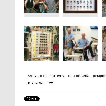
Archivado en:
barberias
,
corte de barba
,
peluquer
Edición Nro:
477