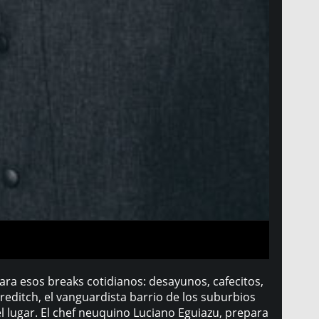
ra esos breaks cotidianos: desayunos, cafecitos,
editch, el vanguardista barrio de los suburbios
 lugar. El chef neuquino Luciano Eguiazu, prepara