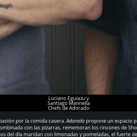
Luciano Eguiazu y
Santiago Mannella
Chefs de Adorado
a pasión por la comida casera.
Adorado
propone un espacio pa
 combinada con las pizarras, rememoran los rincones de Shor
s del día maridan con limonadas y pomeladas, el fuerte del