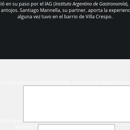
ó en su paso por el IAG (
Instituto Argentino de Gastronomía
)
 antojos. Santiago Mannella, su partner, aporta la experien
alguna vez tuvo en el barrio de Villa Crespo.
eo electrónico no será publicada.
Los campos obligatorios 
omentario
Nombre
*