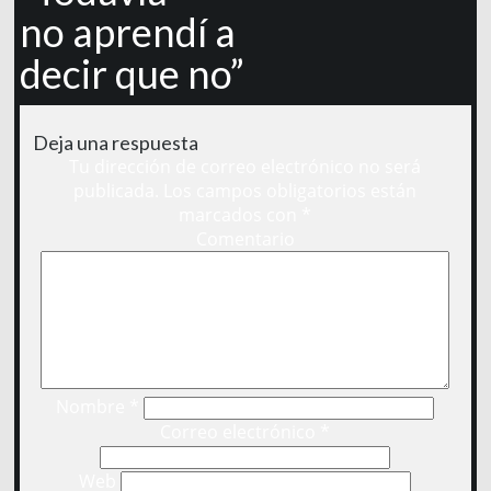
no aprendí a
decir que no”
Deja una respuesta
Tu dirección de correo electrónico no será
publicada.
Los campos obligatorios están
marcados con
*
Comentario
Nombre
*
Correo electrónico
*
Web