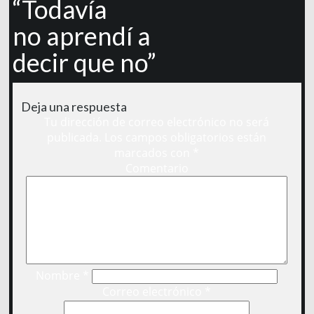
“Todavía
no aprendí a
decir que no”
Deja una respuesta
Tu dirección de correo electrónico no será
publicada.
Los campos obligatorios están
marcados con
*
Comentario
Nombre
*
Correo electrónico
*