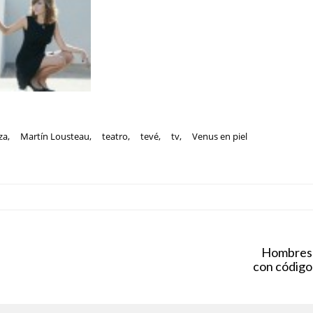
za
,
Martín Lousteau
,
teatro
,
tevé
,
tv
,
Venus en piel
Hombres
con código