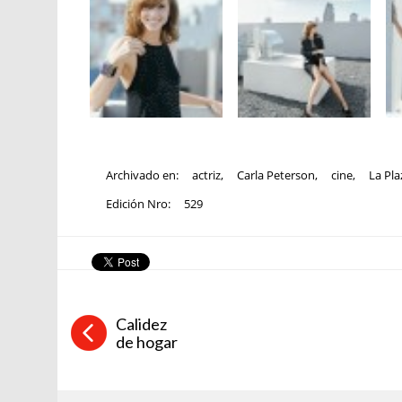
Archivado en:
actriz
,
Carla Peterson
,
cine
,
La Pla
Edición Nro:
529
Calidez
de hogar