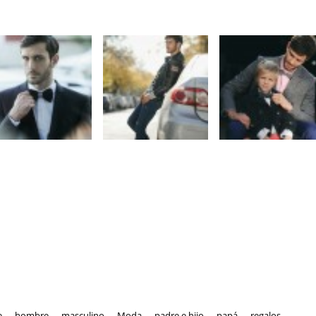
e
,
hombre
,
masculino
,
Moda
,
padre e hijo
,
papá
,
regalos
,