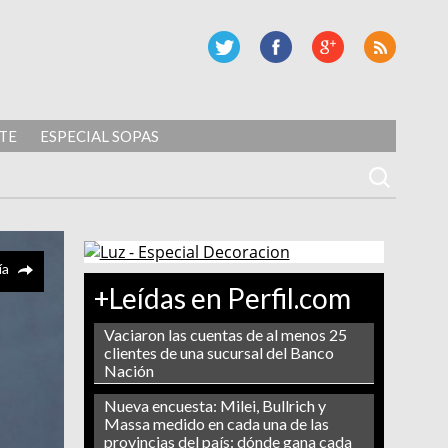
TE
ESPECIAL SOPAS
ía
+Leídas en Perfil.com
Vaciaron las cuentas de al menos 25
clientes de una sucursal del Banco
Nación
Nueva encuesta: Milei, Bullrich y
Massa medido en cada una de las
provincias del país: dónde gana cada