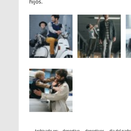
hijos.
Archivado en:
deportivo
,
deportivos
,
dia del padr