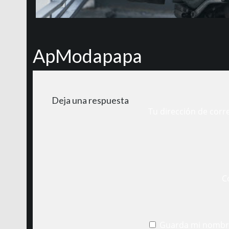
ApModapapa
Deja una respuesta
Tu dirección de corr
C
Guarda mi nombre