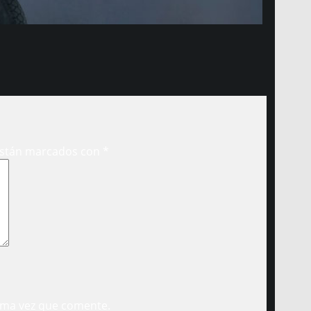
están marcados con
*
ima vez que comente.