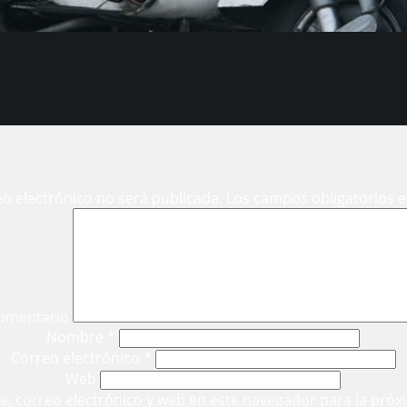
eo electrónico no será publicada.
Los campos obligatorios 
omentario
Nombre
*
Correo electrónico
*
Web
, correo electrónico y web en este navegador para la próx