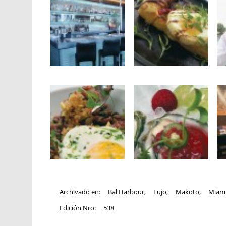
Archivado en:
Bal Harbour
,
Lujo
,
Makoto
,
Miam
Edición Nro:
538