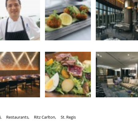
i
,
Restaurants
,
Ritz Carlton
,
St. Regis