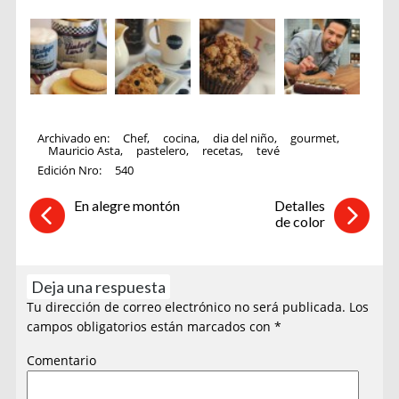
Archivado en:
Chef
,
cocina
,
dia del niño
,
gourmet
,
Mauricio Asta
,
pastelero
,
recetas
,
tevé
Edición Nro:
540
En alegre montón
Detalles
de color
Deja una respuesta
Tu dirección de correo electrónico no será publicada.
Los
campos obligatorios están marcados con
*
Comentario