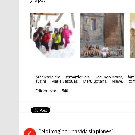
Archivado en:
Bernardo Solá
,
Facundo Arana
,
fami
susini
,
María Vázquez
,
Maru Botana
,
Nieve
,
Ro
Edición Nro:
540
“No imagino una vida sin planes”