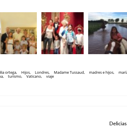
lia ortega
,
Hijos
,
Londres
,
Madame Tussaud
,
madres e hijos
,
marí
ma
,
turismo
,
Vaticano
,
viaje
Delicias