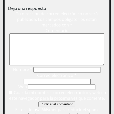
Deja una respuesta
Tu dirección de correo electrónico no será
publicada.
Los campos obligatorios están
marcados con
*
Comentario
Nombre
*
Correo electrónico
*
Web
Guarda mi nombre, correo electrónico y web en
este navegador para la próxima vez que comente.
Este sitio usa Akismet para reducir el spam.