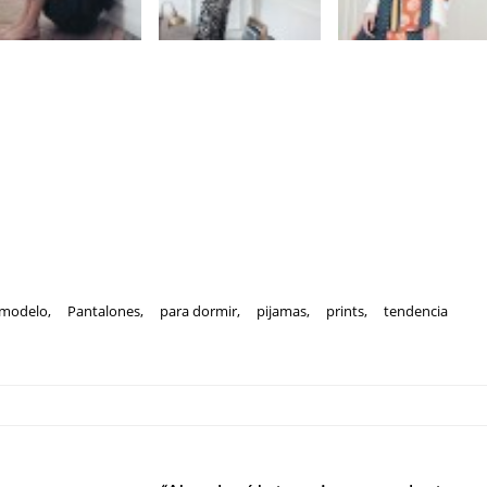
modelo
,
Pantalones
,
para dormir
,
pijamas
,
prints
,
tendencia