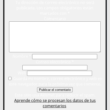
Tu dirección de correo electrónico no será
publicada.
Los campos obligatorios están
marcados con
*
Comentario
Nombre
*
Correo electrónico
*
Web
Guarda mi nombre, correo electrónico y web en
este navegador para la próxima vez que comente.
Este sitio usa Akismet para reducir el spam.
Aprende cómo se procesan los datos de tus
comentarios
.