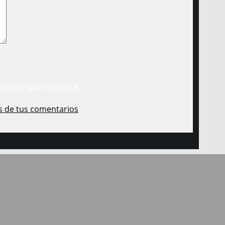
ima vez que comente.
s de tus comentarios
.