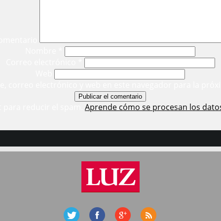
omentario
Nombre
*
Correo electrónico
*
Web
, correo electrónico y web en este navegador para la próx
t para reducir el spam.
Aprende cómo se procesan los dato