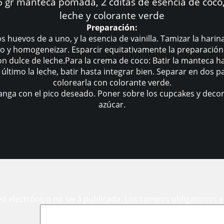
6 gr manteca pomada, 2 cditas de esencia de coco,
leche y colorante verde
Preparación:
s huevos de a uno, y la esencia de vainilla. Tamizar la hari
do y homogeneizar. Esparcir equitativamente la preparación
 con dulce de leche.Para la crema de coco: Batir la manteca
último la leche, batir hasta integrar bien. Separar en dos pa
colorearla con colorante verde.
a con el pico deseado. Poner sobre los cupcakes y decora
azúcar.
eo electrónico no será publicada.
Los campos obligatorios 