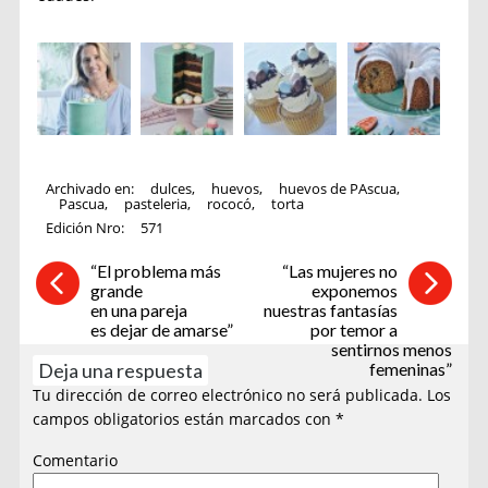
Archivado en:
dulces
,
huevos
,
huevos de PAscua
,
Pascua
,
pasteleria
,
rococó
,
torta
Edición Nro:
571
“El problema más
“Las mujeres no
grande
exponemos
en una pareja
nuestras fantasías
es dejar de amarse”
por temor a
sentirnos menos
Deja una respuesta
femeninas”
Tu dirección de correo electrónico no será publicada.
Los
campos obligatorios están marcados con
*
Comentario