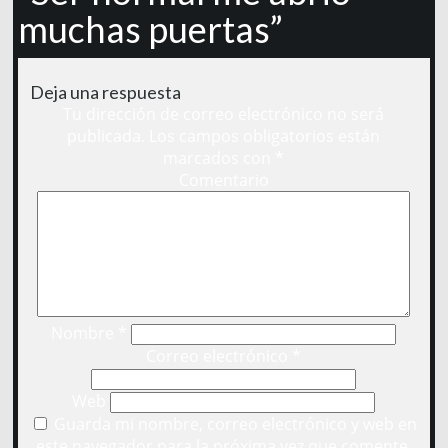
muchas puertas”
Deja una respuesta
Tu dirección de correo electrónico no será
publicada.
Los campos obligatorios están
marcados con
*
Comentario
Nombre
*
Correo electrónico
*
Web
Guarda mi nombre, correo electrónico y web en
este navegador para la próxima vez que comente.