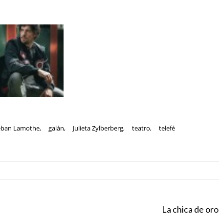
eban Lamothe
,
galán
,
Julieta Zylberberg
,
teatro
,
telefé
La chica de oro