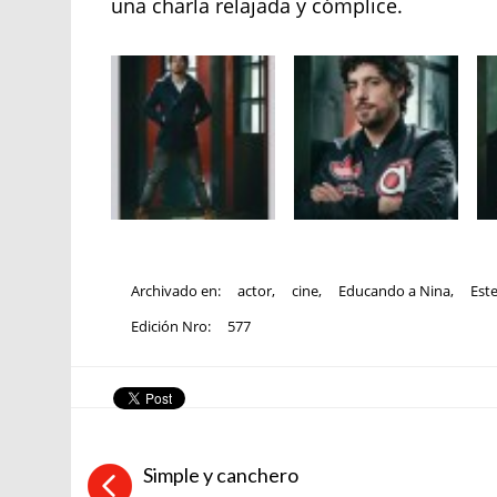
una charla relajada y cómplice.
Archivado en:
actor
,
cine
,
Educando a Nina
,
Est
Edición Nro:
577
Simple y canchero