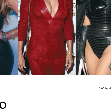
14/07/2
ro