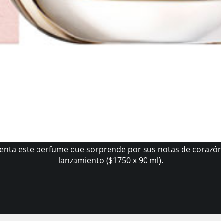
ta este perfume que sorprende por sus notas de corazón bi
lanzamiento ($1750 x 90 ml).