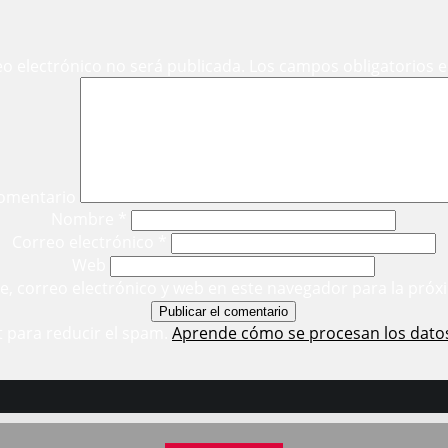
eo electrónico no será publicada.
Los campos obligatorios 
omentario
Nombre
*
Correo electrónico
*
Web
, correo electrónico y web en este navegador para la próx
t para reducir el spam.
Aprende cómo se procesan los dato