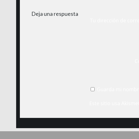
Deja una respuesta
Tu dirección de corr
C
Guarda mi nombre
Este sitio usa Akisme