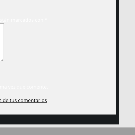
están marcados con
*
ima vez que comente.
s de tus comentarios
.