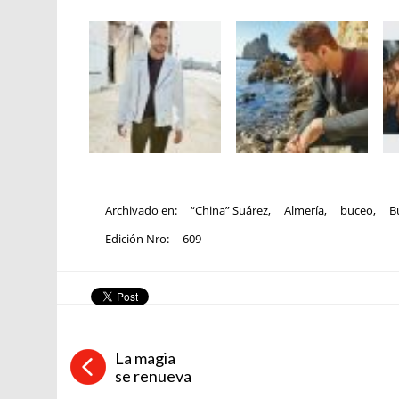
Archivado en:
“China” Suárez
,
Almería
,
buceo
,
B
Edición Nro:
609
La magia
se renueva