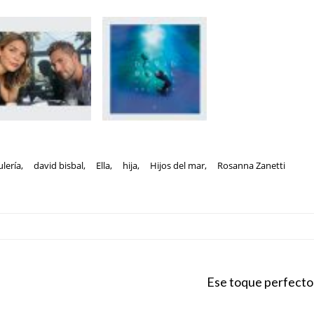
ulería
,
david bisbal
,
Ella
,
hija
,
Hijos del mar
,
Rosanna Zanetti
Ese toque perfecto