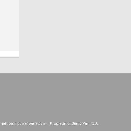
mail:
perfilcom@perfil.com
| Propietario: Diario Perfil S.A.