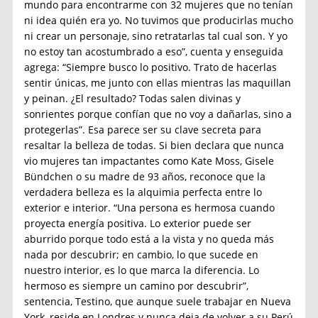
mundo para encontrarme con 32 mujeres que no tenían
ni idea quién era yo. No tuvimos que producirlas mucho
ni crear un personaje, sino retratarlas tal cual son. Y yo
no estoy tan acostumbrado a eso”, cuenta y enseguida
agrega: “Siempre busco lo positivo. Trato de hacerlas
sentir únicas, me junto con ellas mientras las maquillan
y peinan. ¿El resultado? Todas salen divinas y
sonrientes porque confían que no voy a dañarlas, sino a
protegerlas”. Esa parece ser su clave secreta para
resaltar la belleza de todas. Si bien declara que nunca
vio mujeres tan impactantes como Kate Moss, Gisele
Bündchen o su madre de 93 años, reconoce que la
verdadera belleza es la alquimia perfecta entre lo
exterior e interior. “Una persona es hermosa cuando
proyecta energía positiva. Lo exterior puede ser
aburrido porque todo está a la vista y no queda más
nada por descubrir; en cambio, lo que sucede en
nuestro interior, es lo que marca la diferencia. Lo
hermoso es siempre un camino por descubrir”,
sentencia, Testino, que aunque suele trabajar en Nueva
York, reside en Londres y nunca deja de volver a su Perú