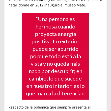
natal, donde en 2012 inauguró el museo Mate.
“Una persona es
hermosa cuando
proyecta energía
positiva. Lo exterior
puede ser aburrido
porque todo está a la
vista y no queda más
nada por descubrir; en
cambio, lo que sucede
en nuestro interior, es lo
que marca la diferencia».
Respecto de la polémica que siempre presenta el