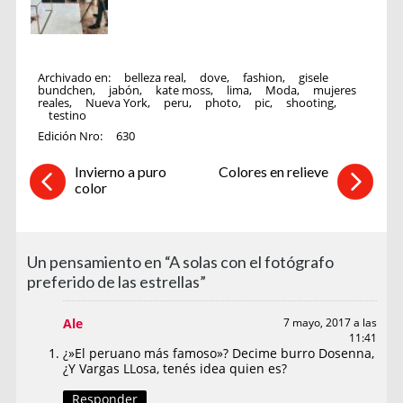
Archivado en:
belleza real
,
dove
,
fashion
,
gisele
bundchen
,
jabón
,
kate moss
,
lima
,
Moda
,
mujeres
reales
,
Nueva York
,
peru
,
photo
,
pic
,
shooting
,
testino
Edición Nro:
630
Invierno a puro
Colores en relieve
color
Un pensamiento en “A solas con el fotógrafo
preferido de las estrellas”
Ale
7 mayo, 2017 a las
11:41
¿»El peruano más famoso»? Decime burro Dosenna,
¿Y Vargas LLosa, tenés idea quien es?
Responder