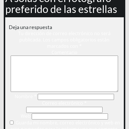
preferido de las estrellas
Deja una respuesta
Tu dirección de correo electrónico no será
publicada.
Los campos obligatorios están
marcados con
*
Comentario
Nombre
*
Correo electrónico
*
Web
Guarda mi nombre, correo electrónico y web en
este navegador para la próxima vez que comente.