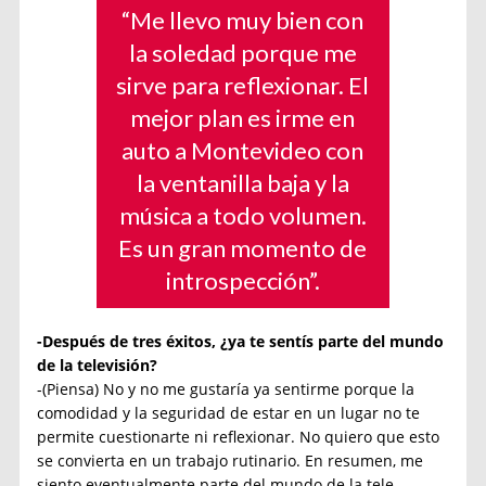
“Me llevo muy bien con
la soledad porque me
sirve para reflexionar. El
mejor plan es irme en
auto a Montevideo con
la ventanilla baja y la
música a todo volumen.
Es un gran momento de
introspección”.
-Después de tres éxitos, ¿ya te sentís parte del mundo
de la televisión?
-(Piensa) No y no me gustaría ya sentirme porque la
comodidad y la seguridad de estar en un lugar no te
permite cuestionarte ni reflexionar. No quiero que esto
se convierta en un trabajo rutinario. En resumen, me
siento eventualmente parte del mundo de la tele.