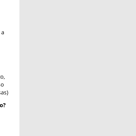
r
 a
o,
so
sas)
to?