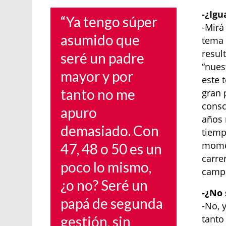
-¿Igu
“Ya tengo súper
-Mirá
asumido que
tema 
resul
seré un padre
“nues
mayor y por
este 
tanto no me
gran 
consc
apuro
años 
demasiado. Con
tiemp
momen
47, 48 o 50 es un
carre
poco lo mismo,
campa
¿o no? Seré un
-¿No 
papá de segunda
-No, 
gestión, sin
tanto