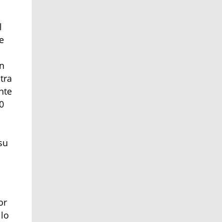
l
e
on
tra
nte
0
s
su
or
 lo