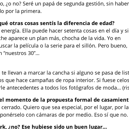
, ¿o no? Seré un papá de segunda gestión, sin habe
o por la primera.
qué otras cosas sentís la diferencia de edad?
a energía. Ella puede hacer setenta cosas en el día y si
che aparece un plan más, chocha de la vida. Yo en
ar la película o la serie para el sillón. Pero bueno,
n “nuestros 30”…
 te llevan a marcar la cancha si alguno se pasa de list
os que hace campañas de ropa interior. Si fuese celo
le antecedentes a todos los fotógrafos de moda… (ri
o el momento de la propuesta formal de casamien
cerrado. Quiero que sea especial, por el lugar, por la
roponérselo con cámaras de por medio. Eso sí que no.
rk, ¿no? Ese hubiese sido un buen lugar…