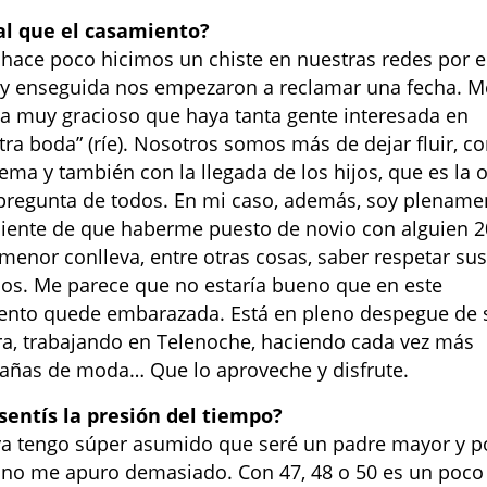
al que el casamiento?
 hace poco hicimos un chiste en nuestras redes por e
y enseguida nos empezaron a reclamar una fecha. M
ta muy gracioso que haya tanta gente interesada en
tra boda” (ríe). Nosotros somos más de dejar fluir, c
tema y también con la llegada de los hijos, que es la o
pregunta de todos. En mi caso, además, soy plename
iente de que haberme puesto de novio con alguien 2
menor conlleva, entre otras cosas, saber respetar su
os. Me parece que no estaría bueno que en este
to quede embarazada. Está en pleno despegue de 
ra, trabajando en Telenoche, haciendo cada vez más
ñas de moda… Que lo aproveche y disfrute.
sentís la presión del tiempo?
ya tengo súper asumido que seré un padre mayor y p
 no me apuro demasiado. Con 47, 48 o 50 es un poco