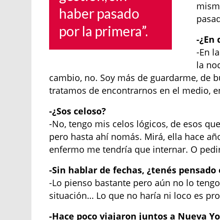
mismo
haber pasado
pasad
por la primera”.
-¿En 
-En l
la no
cambio, no. Soy más de guardarme, de busc
tratamos de encontrarnos en el medio, e
-¿Sos celoso?
-No, tengo mis celos lógicos, de esos que
pero hasta ahí nomás. Mirá, ella hace añ
enfermo me tendría que internar. O pedir
-Sin hablar de fechas, ¿tenés pensad
-Lo pienso bastante pero aún no lo tengo 
situación… Lo que no haría ni loco es p
-Hace poco viajaron juntos a Nueva Yo