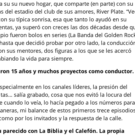
ra su su nuevo hogar, que comparte (en parte) con su
 del estadio del club de sus amores, River Plate. “V
on su típica sonrisa, esa que tanto lo ayudó en su
entas, ya superó con creces las dos décadas desde q
ncipio fueron bolos en series (La Banda del Golden Rock
hasta que decidió probar por otro lado, la conducció
on sus mentores, dos figuras a los que se les acercó
mbiando la vida para siempre.
aron 15 años y muchos proyectos como conductor.
especialmente en los canales líderes, la presión del
itas… salía grabado, cosa que nos evitó la locura del
e cuando lo veía, lo hacía pegado a los números par
aneras, mi balance de estos primeros trece episodio
como por los invitados y la respuesta de la calle.
u parecido con La Biblia y el Calefón. La propia