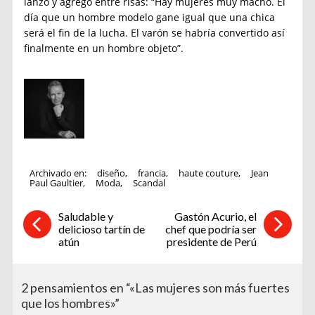
lanzó y agregó entre risas: “Hay mujeres muy macho. El
día que un hombre modelo gane igual que una chica
será el fin de la lucha. El varón se habría convertido así
finalmente en un hombre objeto”.
Archivado en:
diseño
,
francia
,
haute couture
,
Jean
Paul Gaultier
,
Moda
,
Scandal
Saludable y
Gastón Acurio, el
delicioso tartín de
chef que podría ser
atún
presidente de Perú
2 pensamientos en “«Las mujeres son más fuertes
que los hombres»”