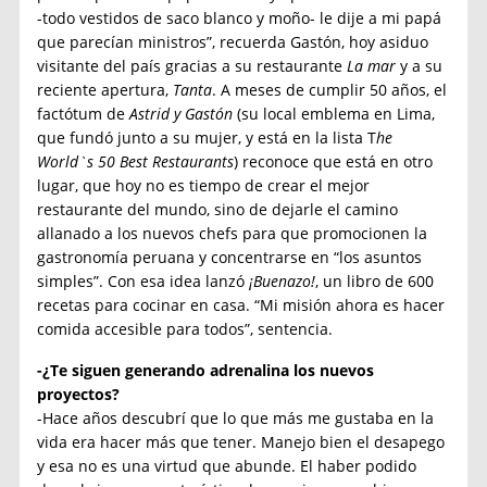
-todo vestidos de saco blanco y moño- le dije a mi papá
que parecían ministros”, recuerda Gastón, hoy asiduo
visitante del país gracias a su restaurante
La mar
y a su
reciente apertura,
Tanta
. A meses de cumplir 50 años, el
factótum de
Astrid y Gastón
(su local emblema en Lima,
que fundó junto a su mujer, y está en la lista T
he
World`s 50 Best Restaurants
) reconoce que está en otro
lugar, que hoy no es tiempo de crear el mejor
restaurante del mundo, sino de dejarle el camino
allanado a los nuevos chefs para que promocionen la
gastronomía peruana y concentrarse en “los asuntos
simples”. Con esa idea lanzó
¡Buenazo!
, un libro de 600
recetas para cocinar en casa. “Mi misión ahora es hacer
comida accesible para todos”, sentencia.
-¿Te siguen generando adrenalina los nuevos
proyectos?
-Hace años descubrí que lo que más me gustaba en la
vida era hacer más que tener. Manejo bien el desapego
y esa no es una virtud que abunde. El haber podido