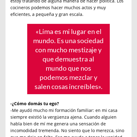
estoy tratando de alguna manera de hacer política. Los
cocineros podemos hacer muchos actos y muy
eficientes, a pequeña y gran escala.
«Lima es mi lugar en el
mundo. Es una sociedad
con mucho mestizaje y
que demuestra al
mundo que nos
podemos mezclar y
salen cosas increíbles».
-¿Cómo domás tu ego?
-Me ayudó mucho mi formación familiar: en mi casa
siempre existió la vergüenza ajena. Cuando alguien
habla bien de mí me genera una sensación de
incomodidad tremenda. No siento que lo merezca, sino