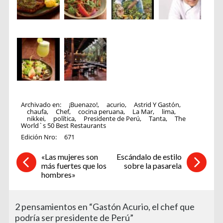
Archivado en:
¡Buenazo!
,
acurio
,
Astrid Y Gastón
,
chaufa
,
Chef
,
cocina peruana
,
La Mar
,
lima
,
nikkei
,
política
,
Presidente de Perú
,
Tanta
,
The
World`s 50 Best Restaurants
Edición Nro:
671
«Las mujeres son
Escándalo de estilo
más fuertes que los
sobre la pasarela
hombres»
2 pensamientos en “Gastón Acurio, el chef que
podría ser presidente de Perú”