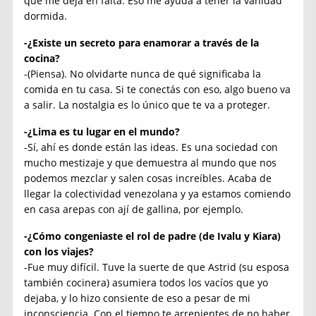
que me deja en falta. Eso me ayuda a tener la vanidad
dormida.
-¿Existe un secreto para enamorar a través de la
cocina?
-(Piensa). No olvidarte nunca de qué significaba la
comida en tu casa. Si te conectás con eso, algo bueno va
a salir. La nostalgia es lo único que te va a proteger.
-¿Lima es tu lugar en el mundo?
-Sí, ahí es donde están las ideas. Es una sociedad con
mucho mestizaje y que demuestra al mundo que nos
podemos mezclar y salen cosas increíbles. Acaba de
llegar la colectividad venezolana y ya estamos comiendo
en casa arepas con ají de gallina, por ejemplo.
-¿Cómo congeniaste el rol de padre (de Ivalu y Kiara)
con los viajes?
-Fue muy difícil. Tuve la suerte de que Astrid (su esposa
también cocinera) asumiera todos los vacíos que yo
dejaba, y lo hizo consiente de eso a pesar de mi
inconsciencia. Con el tiempo te arrepientes de no haber