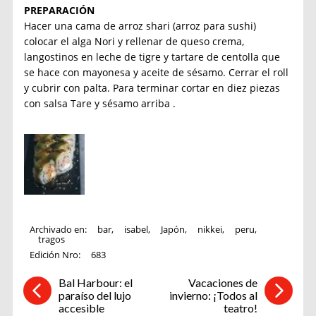
PREPARACIÓN
Hacer una cama de arroz shari (arroz para sushi)
colocar el alga Nori y rellenar de queso crema,
langostinos en leche de tigre y tartare de centolla que
se hace con mayonesa y aceite de sésamo. Cerrar el roll
y cubrir con palta. Para terminar cortar en diez piezas
con salsa Tare y sésamo arriba .
Archivado en:
bar
,
isabel
,
Japón
,
nikkei
,
peru
,
tragos
Edición Nro:
683
Bal Harbour: el
Vacaciones de
paraíso del lujo
invierno: ¡Todos al
accesible
teatro!