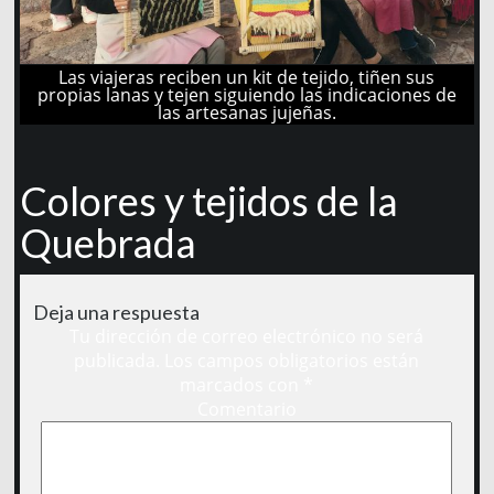
Las viajeras reciben un kit de tejido, tiñen sus
propias lanas y tejen siguiendo las indicaciones de
las artesanas jujeñas.
Colores y tejidos de la
Quebrada
Deja una respuesta
Tu dirección de correo electrónico no será
publicada.
Los campos obligatorios están
marcados con
*
Comentario