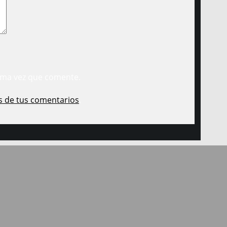
ima vez que comente.
s de tus comentarios
.