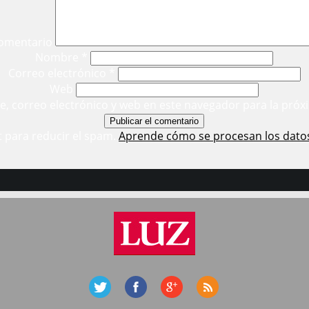
omentario
Nombre
*
Correo electrónico
*
Web
, correo electrónico y web en este navegador para la próx
t para reducir el spam.
Aprende cómo se procesan los dato