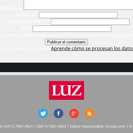
omentario
Nombre
*
Correo electrónico
*
Web
, correo electrónico y web en este navegador para la próx
t para reducir el spam.
Aprende cómo se procesan los dato
el: (5411) 7091-4921 | (5411) 7091-4922 | Editor responsable: Ursula Ures | E-