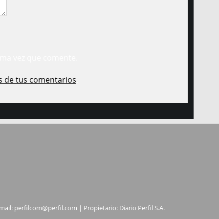
ima vez que comente.
s de tus comentarios
.
mail:
perfilcom@perfil.com
| Propietario: Diario Perfil S.A.