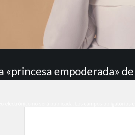
la «princesa empoderada» de
eo electrónico no será publicada.
Los campos obligatorios 