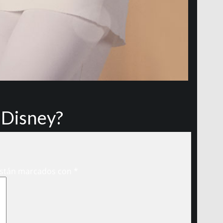
 Disney?
están marcados con
*