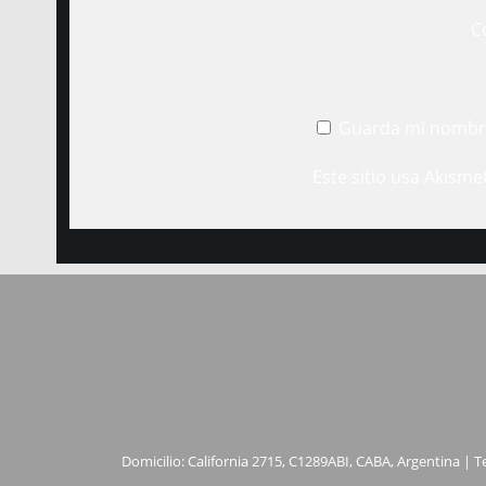
C
Guarda mi nombre
Este sitio usa Akisme
Domicilio: California 2715, C1289ABI, CABA, Argentina | T