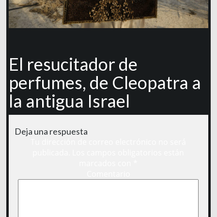
El resucitador de
perfumes, de Cleopatra a
la antigua Israel
Deja una respuesta
Tu dirección de correo electrónico no será
publicada.
Los campos obligatorios están
marcados con
*
Comentario