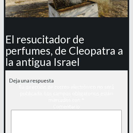
El resucitador de
perfumes, de Cleopatra a
la antigua Israel
Deja una respuesta
Tu dirección de correo electrónico no será
publicada.
Los campos obligatorios están
marcados con
*
Comentario