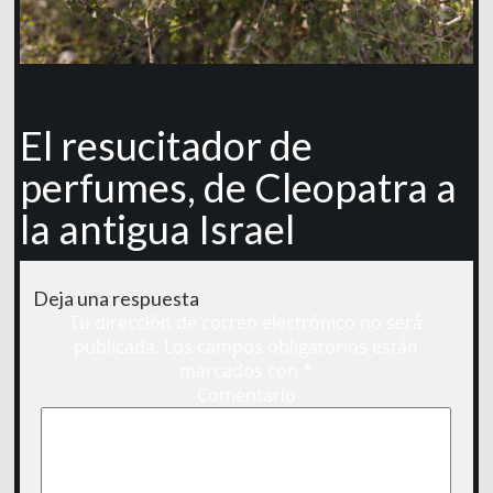
El resucitador de
perfumes, de Cleopatra a
la antigua Israel
Deja una respuesta
Tu dirección de correo electrónico no será
publicada.
Los campos obligatorios están
marcados con
*
Comentario