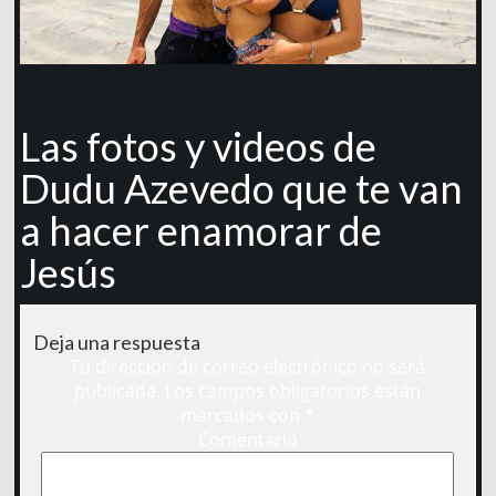
Las fotos y videos de
Dudu Azevedo que te van
a hacer enamorar de
Jesús
Deja una respuesta
Tu dirección de correo electrónico no será
publicada.
Los campos obligatorios están
marcados con
*
Comentario