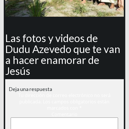
Las fotos y videos de
Dudu Azevedo que te van
a hacer enamorar de
Jesús
Deja una respuesta
Tu dirección de correo electrónico no será
publicada.
Los campos obligatorios están
marcados con
*
Comentario