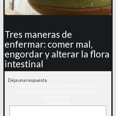
Tres maneras de
enfermar: comer mal,
engordar y alterar la flora
intestinal
Deja una respuesta
Tu dirección de correo electrónico no será
publicada.
Los campos obligatorios están
marcados con
*
Comentario