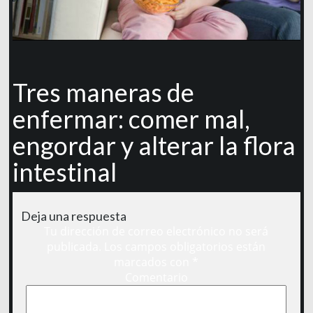
Tres maneras de
enfermar: comer mal,
engordar y alterar la flora
intestinal
Deja una respuesta
Tu dirección de correo electrónico no será
publicada.
Los campos obligatorios están
marcados con
*
Comentario