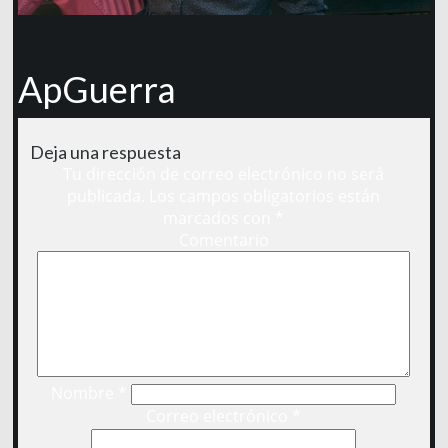
ApGuerra
Deja una respuesta
Tu dirección de correo electrónico no será
publicada.
Los campos obligatorios están
marcados con
*
Comentario
Nombre
*
Correo electrónico
*