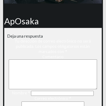
ApOsaka
Deja una respuesta
Tu dirección de correo electrónico no será
publicada.
Los campos obligatorios están
marcados con
*
Comentario
Nombre
*
Correo electrónico
*