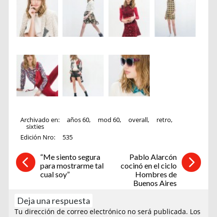
Archivado en:
años 60
,
mod 60
,
overall
,
retro
,
sixties
Edición Nro:
535
“Me siento segura
Pablo Alarcón
para mostrarme tal
cocinó en el ciclo
cual soy”
Hombres de
Buenos Aires
Deja una respuesta
Tu dirección de correo electrónico no será publicada.
Los