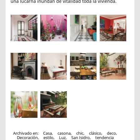
una lucarna inundan de vitalidad toda la vivienda.
Archivado en:
Casa
,
casona
,
chic
,
clásico
,
deco
,
Decoración
,
estilo
,
Luz
,
San Isidro
,
tendencia